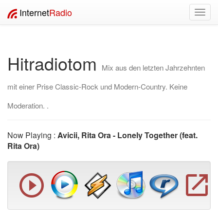
Internet
Radio
Toggl
navig
Hitradiotom
Mix aus den letzten Jahrzehnten
mit einer Prise Classic-Rock und Modern-Country. Keine
Moderation. .
Now Playing :
Avicii, Rita Ora - Lonely Together (feat.
Rita Ora)