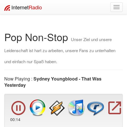
Internet
Radio
Toggl
navig
Pop Non-Stop
Unser Ziel und unsere
Leidenschaft ist hart zu arbeiten, unsere Fans zu unterhalten
und einfach nur Spaß haben.
Now Playing :
Sydney Youngblood - That Was
Yesterday
00:15