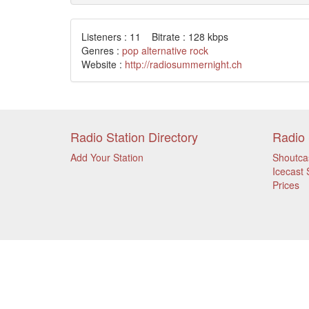
Listeners : 11 Bitrate : 128 kbps
Genres :
pop
alternative
rock
Website :
http://radiosummernight.ch
Radio Station Directory
Radio 
Add Your Station
Shoutca
Icecast 
Prices