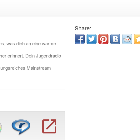
Share:
les, was dich an eine warme
r erinnert. Dein Jugendradio
slungsreiches Mainstream