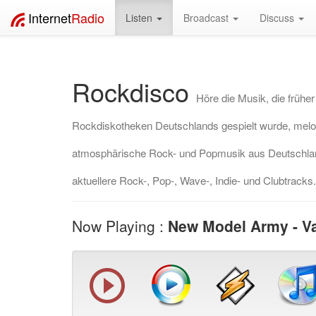
Internet
Radio
Listen
Broadcast
Discuss
Rockdisco
Höre die Musik, die frühe
Rockdiskotheken Deutschlands gespielt wurde, melo
atmosphärische Rock- und Popmusik aus Deutschland
aktuellere Rock-, Pop-, Wave-, Indie- und Clubtracks.
Now Playing :
New Model Army - 